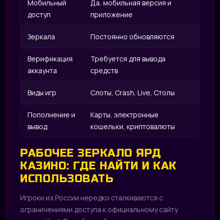
YAR
Мобильный
Да, мобильная версия и
доступ
приложение
Зеркала
Постоянно обновляются
Верификация
Требуется для вывода
аккаунта
средств
Виды игр
Слоты, Crash, Live, Столы
Пополнение и
Карты, электронные
вывод
кошельки, криптовалюты
РАБОЧЕЕ ЗЕРКАЛО ЯРД
КАЗИНО: ГДЕ НАЙТИ И КАК
ИСПОЛЬЗОВАТЬ
Игроки из России нередко сталкиваются с
ограничениями доступа к официальному сайту