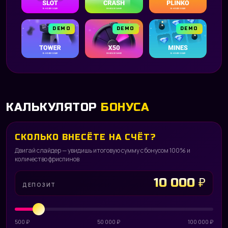
DEMO
DEMO
DEMO
КАЛЬКУЛЯТОР
БОНУСА
СКОЛЬКО ВНЕСЁТЕ НА СЧЁТ?
Двигай слайдер — увидишь итоговую сумму с бонусом 100% и
количество фриспинов
10 000 ₽
ДЕПОЗИТ
500 ₽
50 000 ₽
100 000 ₽