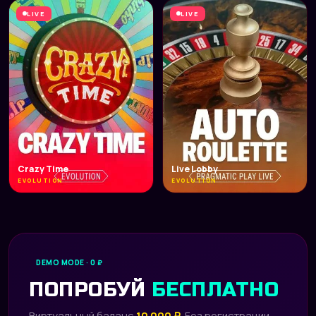
LIVE
LIVE
Crazy Time
Live Lobby
EVOLUTION
EVOLUTION
DEMO MODE · 0 ₽
ПОПРОБУЙ
БЕСПЛАТНО
Виртуальный баланс
10 000 ₽
. Без регистрации,