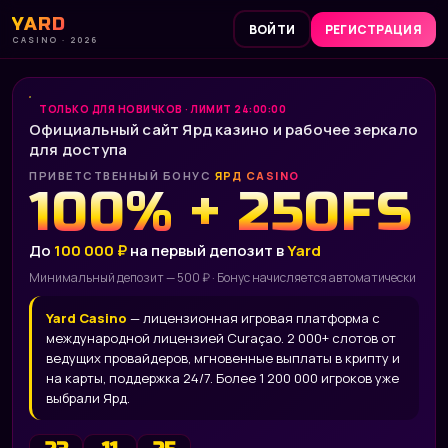
YARD
ВОЙТИ
РЕГИСТРАЦИЯ
CASINO · 2026
ТОЛЬКО ДЛЯ НОВИЧКОВ · ЛИМИТ 24:00:00
Официальный сайт Ярд казино и рабочее зеркало
для доступа
ПРИВЕТСТВЕННЫЙ БОНУС
ЯРД CASINO
100% + 250FS
До
100 000 ₽
на первый депозит в
Yard
Минимальный депозит — 500 ₽ · Бонус начисляется автоматически
Yard Casino
— лицензионная игровая платформа с
международной лицензией Curaçao. 2 000+ слотов от
ведущих провайдеров, мгновенные выплаты в крипту и
на карты, поддержка 24/7. Более 1 200 000 игроков уже
выбрали Ярд.