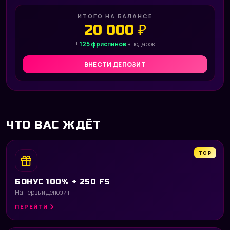
ИТОГО НА БАЛАНСЕ
20 000 ₽
+
125 фриспинов
в подарок
ВНЕСТИ ДЕПОЗИТ
ЧТО ВАС ЖДЁТ
TOP
БОНУС 100% + 250 FS
На первый депозит
ПЕРЕЙТИ