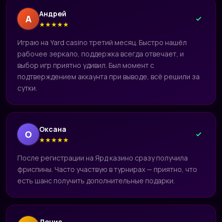
Андрей
А
★
★
★
★
★
Играю на Yard casino третий месяц. Быстро нашёл
рабочее зеркало, поддержка всегда отвечает, и
выбор игр приятно удивил. Был момент с
подтверждением аккаунта при выводе, всё решили за
сутки.
Оксана
О
★
★
★
★
★
После регистрации на Ярд казино сразу получила
фриспины. Часто участвую в турнирах — приятно, что
есть шанс получить дополнительные подарки.
Денис