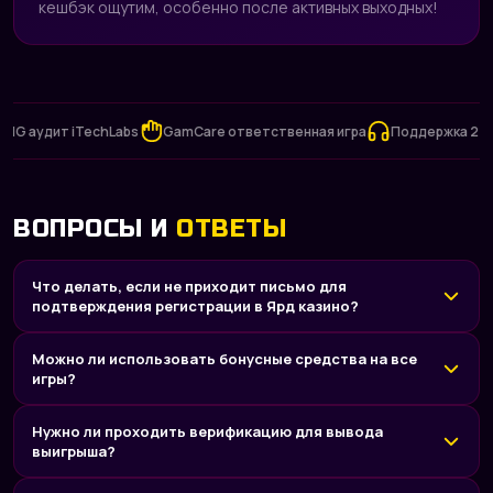
кешбэк ощутим, особенно после активных выходных!
удит iTechLabs
GamCare ответственная игра
Поддержка 24/7
ВОПРОСЫ И
ОТВЕТЫ
Что делать, если не приходит письмо для
подтверждения регистрации в Ярд казино?
Можно ли использовать бонусные средства на все
игры?
Нужно ли проходить верификацию для вывода
выигрыша?