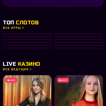
ТОП
СЛОТОВ
ВСЕ ИГРЫ
Gates of Olympus 1000
Big Bass Bonanza
HOT
Diamond of Jungle
Aztec Clusters
NEW
PRAGMATIC PLAY
PRAGMATIC PLAY
Divine Divas
Dreamshock
TOP
NETENT
PRAGMATIC PLAY
Hot Fruit
Phoenix Rising
NEW
PLAY’N GO
NETENT
Fruit Machine
Capymania Yellow
HOT
MICROGAMING
PLAY’N GO
Big Win x25
Fab Farm
MICROGAMING
PRAGMATIC PLAY
NETENT
PLAY’N GO
LIVE
КАЗИНО
ВСЕ ВЕДУЩИЕ
LIVE
LIVE